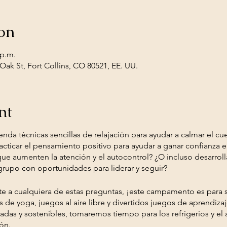
on
 p.m.
ak St, Fort Collins, CO 80521, EE. UU.
nt
enda técnicas sencillas de relajación para ayudar a calmar el cue
acticar el pensamiento positivo para ayudar a ganar confianza e
 que aumenten la atención y el autocontrol? ¿O incluso desarro
rupo con oportunidades para liderar y seguir?
te a cualquiera de estas preguntas, ¡este campamento es para 
s de yoga, juegos al aire libre y divertidos juegos de aprendi
adas y sostenibles, tomaremos tiempo para los refrigerios y el
ón.