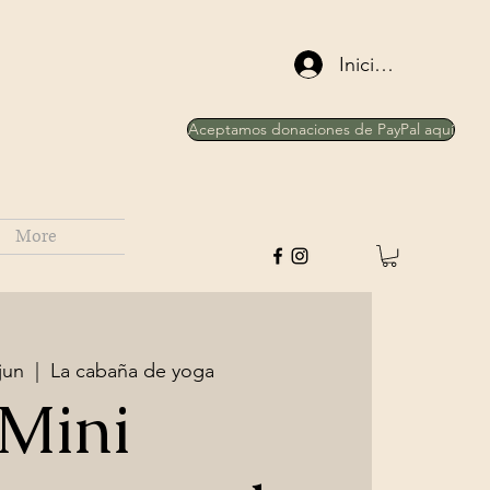
Iniciar sesión
Aceptamos donaciones de PayPal aquí
More
jun
  |  
La cabaña de yoga
Mini