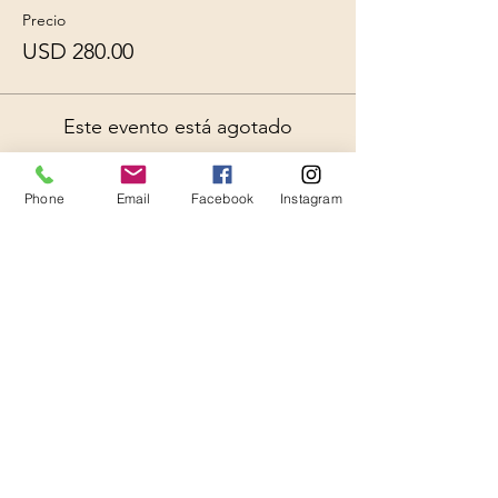
Precio
USD 280.00
Este evento está agotado
Phone
Email
Facebook
Instagram
Share This Event
Thanks for Subscribing!
We'll send news to your inbox.