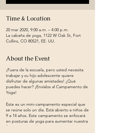
Time & Location
20 mar 2020, 9:00 a.m. – 4:00 p.m.
La cabaña de yoga, 1122 W Oak St, Fort
Collins, CO 80521, EE. UU.
About the Event
¡Fuera de la escuela, pero usted necesita
trabajar y su hijo adolescente quiere
disfrutar de algunas amistades! ¿Qué
puedes hacer? ¡Envíalos al Campamento de
Yoga!
Este es un mini-campamento especial que
se reúne solo un día. Está abierto a niños de
9 a 14 años. Este campamento se enfocará
en posturas de yoga para aumentar nuestra
fuerza, pero también nuestra empatía y
amabilidad con nosotros mismos y con los