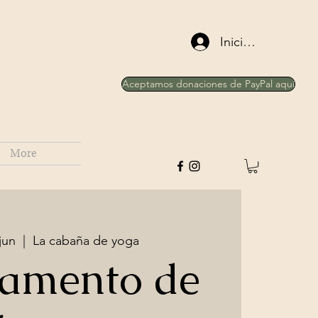
Iniciar sesión
Aceptamos donaciones de PayPal aquí
More
jun
  |  
La cabaña de yoga
amento de