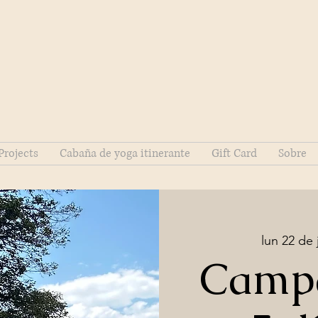
Projects
Cabaña de yoga itinerante
Gift Card
Sobre
lun 22 de 
Camp