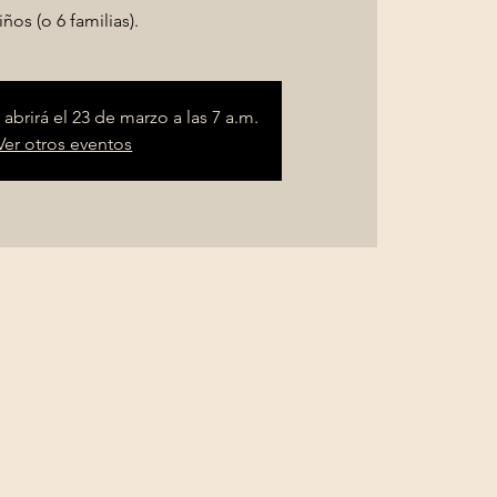
iños (o 6 familias).
 abrirá el 23 de marzo a las 7 a.m.
Ver otros eventos