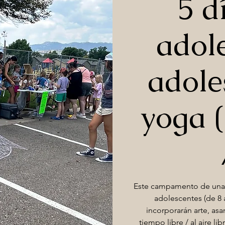
5 d
adol
adole
yoga 
Este campamento de una 
adolescentes (de 8 
incorporarán arte, asan
tiempo libre / al aire li