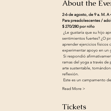
About the Eve
2-6 de agosto, de 9 a. M. A 
Para preadolescentes / ado
$ 270/280 por niño
 ¿Le gustaría que su hijo aprenda técnicas sencillas de relajación para ayudar a calmar el cuerpo y controlar los 
sentimientos fuertes? ¿O pr
aprender ejercicios físicos
experimentar apoyo en un g
 Si respondió afirmativamente a cualquiera de estas preguntas, ¡este campamento es para su hijo! Utilizaremos las 8 
ramas del yoga a través de 
arte sustentable, tomándono
reflexión.
 Este es un campamento de
Read More >
Tickets