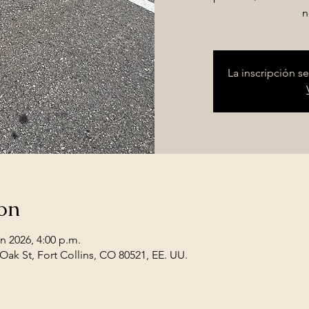
n
La inscripción se
on
un 2026, 4:00 p.m.
ak St, Fort Collins, CO 80521, EE. UU.