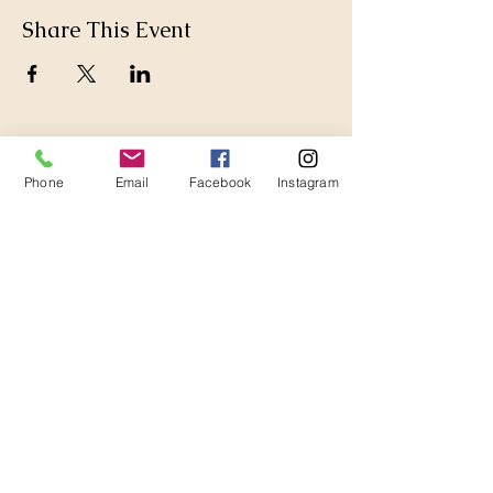
Share This Event
Phone
Email
Facebook
Instagram
Thanks for Subscribing!
We'll send news to your inbox.
Join our mailing list 
(so we can be besties, but 
also you will get a $20 
coupon code! Yippeeee!!)
Email
*